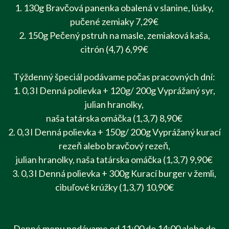
1. 130g Bravčová panenka obalená v slanine, lúsky,
pučené zemiaky 7,29€
2. 150g Pečený pstruh na masle, zemiaková kaša,
citrón (4,7) 6,99€
Týždenný špeciál podávame počas pracovných dní:
1. 0,3 l Denná polievka + 120g/ 200g Vyprážaný syr,
julian hranolky,
naša tatárska omáčka (1,3,7) 8,90€
2. 0,3 l Denná polievka + 150g/ 200g Vyprážaný kurací
rezeň alebo bravčový rezeň,
julian hranolky, naša tatárska omáčka (1,3,7) 9,90€
3. 0,3 l Denná polievka + 300g Kurací burger v žemli,
cibuľové krúžky (1,3,7) 10,90€
Denné menu podávame od 11:00 do 14:00 alebo do