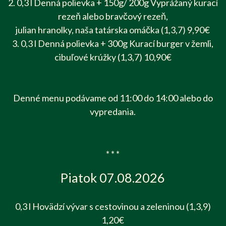
2. 0,3 l Denná polievka + 150g/ 200g Vyprážaný kurací
rezeň alebo bravčový rezeň,
julian hranolky, naša tatárska omáčka (1,3,7) 9,90€
3. 0,3 l Denná polievka + 300g Kurací burger v žemli,
cibuľové krúžky (1,3,7) 10,90€
Denné menu podávame od 11:00 do 14:00 alebo do
vypredania.
* * *
Piatok 07.08.2026
0,3 l Hovädzí vývar s cestovinou a zeleninou (1,3,9)
1,20€