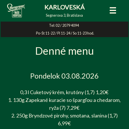
KARLOVESKÁ
Segnerova 3, Bratislava
Tel:
02 / 2079 4094
Po-Št 11-22 / Pi 11-24 / So 11-23 hod.
Denné menu
Pondelok 03.08.2026
0,3 l Cuketový krém, krutóny (1,7) 1,20€
1. 130g Zapekané kuracie so špargľou a chedarom,
ryža (7) 7,29€
2. 250g Bryndzové pirohy, smotana, slanina (1,7)
6,99€