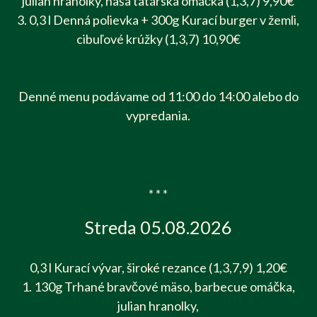
julian hranolky, naša tatárska omáčka (1,3,7) 9,90€
3. 0,3 l Denná polievka + 300g Kurací burger v žemli,
cibuľové krúžky (1,3,7) 10,90€
Denné menu podávame od 11:00 do 14:00 alebo do
vypredania.
* * *
Streda 05.08.2026
0,3 l Kurací vývar, široké rezance (1,3,7,9) 1,20€
1. 130g Trhané bravčové mäso, barbecue omáčka,
julian hranolky,