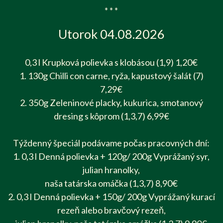
* * *
Utorok 04.08.2026
0,3 l Krupková polievka s klobásou (1,9) 1,20€
1. 130g Chilli con carne, ryža, kapustový šalát (7)
7,29€
2. 350g Zeleninové placky, kukurica, smotanový
dresing s kôprom (1,3,7) 6,99€
Týždenný špeciál podávame počas pracovných dní:
1. 0,3 l Denná polievka + 120g/ 200g Vyprážaný syr,
julian hranolky,
naša tatárska omáčka (1,3,7) 8,90€
2. 0,3 l Denná polievka + 150g/ 200g Vyprážaný kurací
rezeň alebo bravčový rezeň,